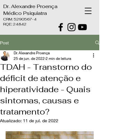
Dr. Alexandre Proença
Médico Psiquiatra
CRM:
5290567-4
RQE: 24842
Post
Dr. Alexandre Proença
25 de jun. de 2022
2 min de leitura
TDAH - Transtorno do
déficit de atenção e
hiperatividade - Quais
sintomas, causas e
tratamento?
Atualizado:
11 de jul. de 2022