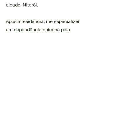
cidade, Niterói.
Após a residência, me especializei
em dependência química pela
UNIFESP, uma área que ainda sofre
com o grande preconceito, até
mesmo dentro da própria saúde
mental.
Hoje, além de atender em meus dois
consultórios, também sou médico
psiquiatra no Hospital onde me
especializei.